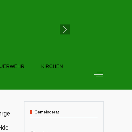
EUERWEHR
KIRCHEN
Off-Canvas Tog
Gemeinderat
hrge
ide