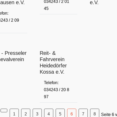
034243 / 2 01
ausen e.V.
e.V.
45
efon:
243 / 2 09
- Presseler
Reit- &
evalverein
Fahrverein
Heidedörfer
Kossa e.V.
Telefon:
034243 / 20 8
97
1
2
3
4
5
6
7
8
Seite 6 