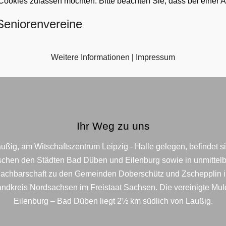
 Cookies zulassen möchten. Bitte beachten Sie, dass bei einer 
Seniorenvereine
Weitere Informationen
|
Impressum
Ihr Weg zu uns
ußig, am Witschaftszentrum Leipzig - Halle gelegen, befindet s
schen den Städten Bad Düben und Eilenburg sowie in unmittelb
achbarschaft zu den Gemeinden Doberschütz und Zschepplin 
ndkreis Nordsachsen im Freistaat Sachsen. Die vereinigte Mu
Eilenburg – Bad Düben liegt 2½ km südlich von Laußig.