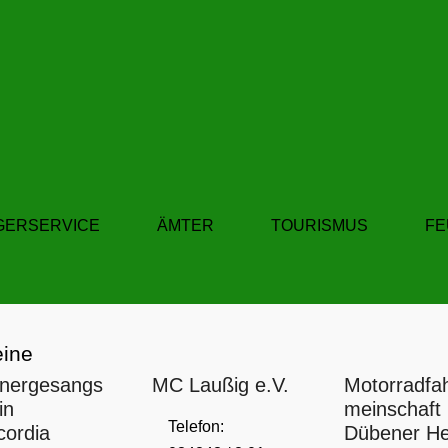
GERSERVICE
ÄMTER
TOURISMUS
F
eine
nergesangs
MC Laußig e.V.
Motorradfa
in
meinschaft
Telefon:
ordia
Dübener He