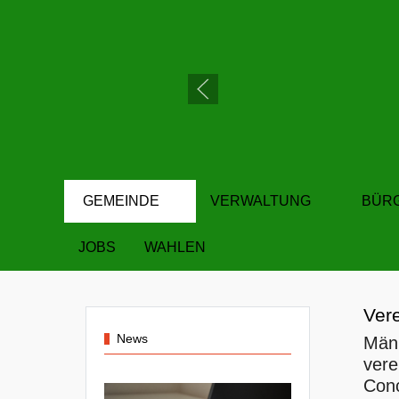
GEMEINDE
VERWALTUNG
BÜR
JOBS
WAHLEN
Ver
News
Män
vere
Conc