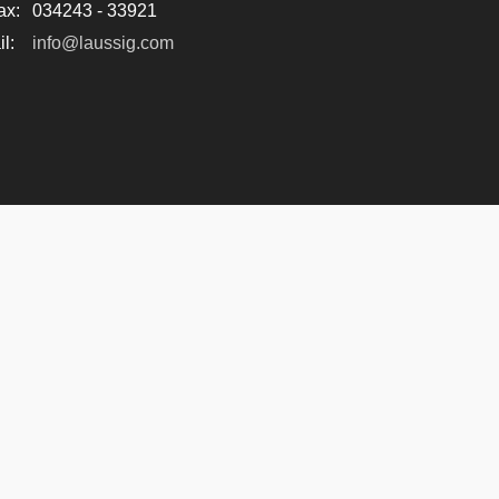
ax:
034243 - 33921
l:
info@laussig.com