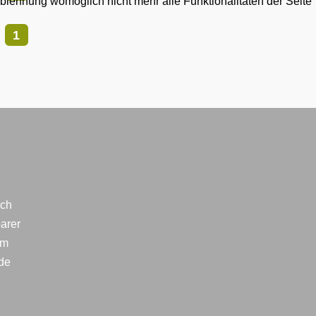
Ablehnung womöglich nicht mehr alle Funktionalitäten der Seite
1
ich
arer
im
lde