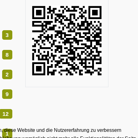
3
8
2
9
12
en, diese Website und die Nutzererfahrung zu verbessern
1