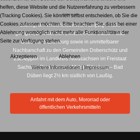
helfen, diese Website und die Nutzererfahrung zu verbessern
(Tracking Cookies). Sie können selbst entscheiden, ob Sie die
Ihr Weg zu uns
Cookies zulassen möchten. Bitte beachten Sie, dass bei einer
Laußig, am Witschaftszentrum Leipzig - Halle
Ablehnung womöglich nicht mehr alle Funktionalitäten der
gelegen, befindet sich zwischen den Städten Bad
Seite zur Verfügung stehen.
Düben und Eilenburg sowie in unmittelbarer
Nachbarschaft zu den Gemeinden Doberschütz und
Akzeptieren
Ablehnen
Zschepplin im Landkreis Nordsachsen im Freistaat
Sachsen. Die vereinigte Mulde Eilenburg – Bad
Weitere Informationen
|
Impressum
Düben liegt 2½ km südlich von Laußig.
Anfahrt mit dem Auto, Mororrad oder
öffentlichen Verkehrsmitteln