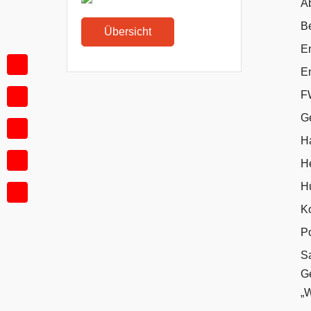
A
B
Übersicht
E
E
F
G
H
H
H
K
P
S
Ge
„