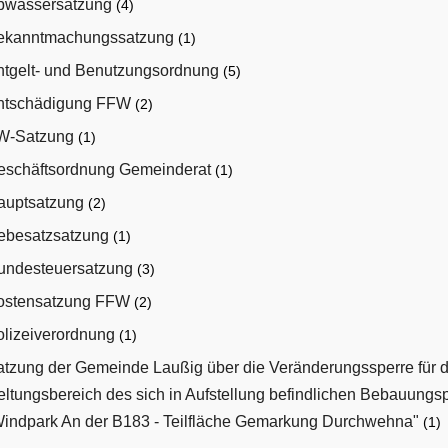
bwassersatzung
(4)
ekanntmachungssatzung
(1)
ntgelt- und Benutzungsordnung
(5)
ntschädigung FFW
(2)
W-Satzung
(1)
eschäftsordnung Gemeinderat
(1)
auptsatzung
(2)
ebesatzsatzung
(1)
undesteuersatzung
(3)
ostensatzung FFW
(2)
olizeiverordnung
(1)
atzung der Gemeinde Laußig über die Veränderungssperre für 
ltungsbereich des sich in Aufstellung befindlichen Bebauungs
Windpark An der B183 - Teilfläche Gemarkung Durchwehna"
(1)