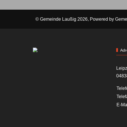
© Gemeinde Laußig 2026, Powered by
Geme
Adr
Leipz
0483
Telef
Telef
E-Mai