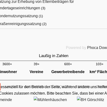
tzung zur Erhebung von Elternbeiträgen für
indertageseinrichtungen
(3)
ondernutzungssatzung
(1)
traßenreinigungssatzung
(2)
Powered by
Phoca Dow
Laußig in Zahlen
3600+
39+
600+
103+
inwohner
Vereine
Gewerbetreibende
km² Fläc
 essenziell für den Betrieb der Seite, während andere uns helf
LAUSSIG
AUTHAUSEN
GÖRSCHLITZ
PRESSEL
GRUN
 Cookies zulassen möchten. Bitte beachten Sie, dass bei einer 