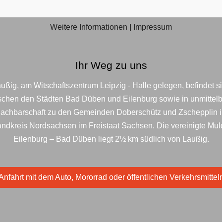
Weitere Informationen
|
Impressum
Ihr Weg zu uns
ußig, am Witschaftszentrum Leipzig - Halle gelegen, befindet s
schen den Städten Bad Düben und Eilenburg sowie in unmittelb
achbarschaft zu den Gemeinden Doberschütz und Zschepplin 
ndkreis Nordsachsen im Freistaat Sachsen. Die vereinigte Mu
Eilenburg – Bad Düben liegt 2½ km südlich von Laußig.
Anfahrt mit dem Auto, Mororrad oder öffentlichen Verkehrsmittel