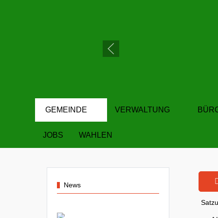
GEMEINDE
VERWALTUNG
BÜR
JOBS
WAHLEN
News
Satz