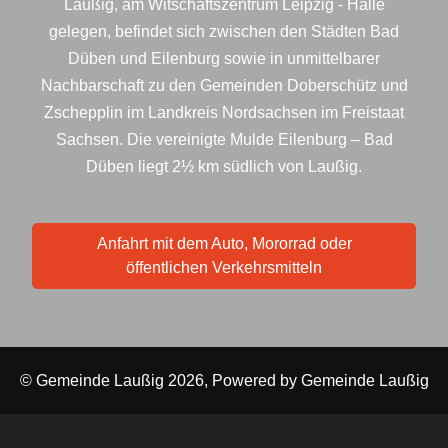
Laußig, am Witschaftszentrum Leipzig - Halle
gelegen, befindet sich zwischen den Städten Bad
Düben und Eilenburg sowie in unmittelbarer
Nachbarschaft zu den Gemeinden Doberschütz und
Zschepplin im Landkreis Nordsachsen im Freistaat
Sachsen. Die vereinigte Mulde Eilenburg – Bad
Düben liegt 2½ km südlich von Laußig.
Anfahrt mit dem Auto, Mororrad oder
öffentlichen Verkehrsmitteln
© Gemeinde Laußig 2026, Powered by
Gemeinde Laußig