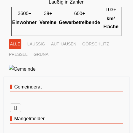
Laußig in Zahlen
103+
3600+
39+
600+
km²
Einwohner
Vereine
Gewerbetreibende
Fläche
ALLE
LAUSSIG
AUTHAUSEN
GÖRSCHLITZ
PRESSEL
GRUNA
Gemeinderat
Mängelmelder