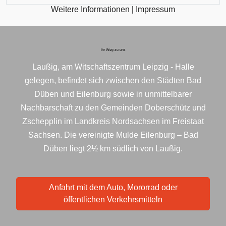
Weitere Informationen
|
Impressum
Ihr Weg zu uns
Laußig, am Witschaftszentrum Leipzig - Halle
gelegen, befindet sich zwischen den Städten Bad
Düben und Eilenburg sowie in unmittelbarer
Nachbarschaft zu den Gemeinden Doberschütz und
Zschepplin im Landkreis Nordsachsen im Freistaat
Sachsen. Die vereinigte Mulde Eilenburg – Bad
Düben liegt 2½ km südlich von Laußig.
Anfahrt mit dem Auto, Mororrad oder
öffentlichen Verkehrsmitteln