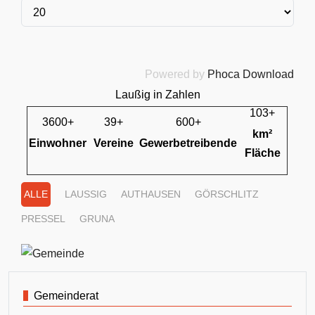
Powered by
Phoca Download
Laußig in Zahlen
103+
3600+
39+
600+
km²
Einwohner
Vereine
Gewerbetreibende
Fläche
ALLE
LAUSSIG
AUTHAUSEN
GÖRSCHLITZ
PRESSEL
GRUNA
Gemeinderat