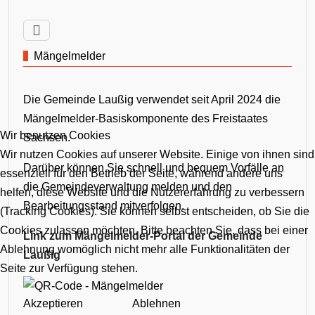
Mängelmelder
Die Gemeinde Laußig verwendet seit April 2024 die
Mängelmelder-Basiskomponente des Freistaates
Wir benutzen Cookies
Sachsen.
Wir nutzen Cookies auf unserer Website. Einige von ihnen sind
Darüber können Sie schnell und bequem Vorfälle an
essenziell für den Betrieb der Seite, während andere uns
die Gemeindeverwaltung melden und den
helfen, diese Website und die Nutzererfahrung zu verbessern
Bearbeitungsstand mitverfolgen.
(Tracking Cookies). Sie können selbst entscheiden, ob Sie die
Cookies zulassen möchten. Bitte beachten Sie, dass bei einer
Link zum Mängelmelder-Portal der Gemeinde
Ablehnung womöglich nicht mehr alle Funktionalitäten der
Laußig
Seite zur Verfügung stehen.
Akzeptieren
Ablehnen