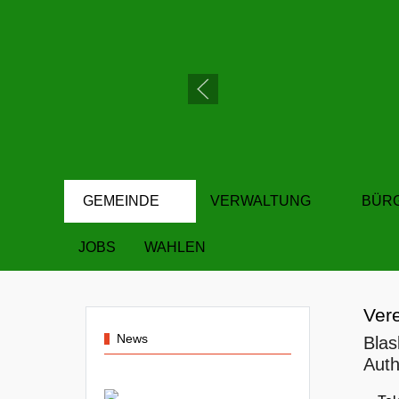
GEMEINDE
VERWALTUNG
BÜR
JOBS
WAHLEN
Ver
News
Blas
Auth