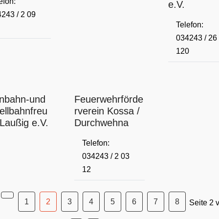
efon:
e.V.
243 / 2 09
Telefon:
034243 / 26
120
enbahn-und
Feuerwehrförde
llbahnfreu
rverein Kossa /
Laußig e.V.
Durchwehna
Telefon:
034243 / 2 03
12
1
2
3
4
5
6
7
8
Seite 2 