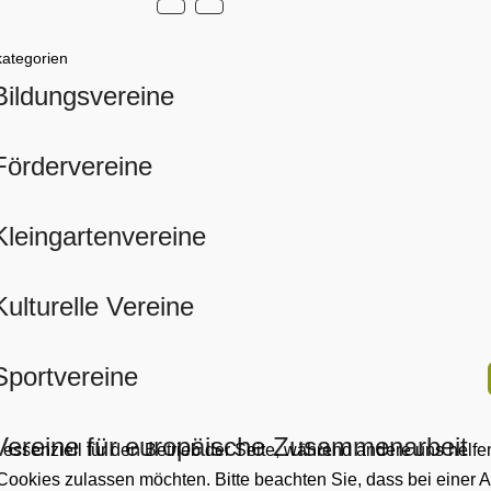
kategorien
Bildungsvereine
Fördervereine
Kleingartenvereine
Kulturelle Vereine
Sportvereine
Vereine für europäische Zusammenarbeit
 essenziell für den Betrieb der Seite, während andere uns helf
 Cookies zulassen möchten. Bitte beachten Sie, dass bei einer 