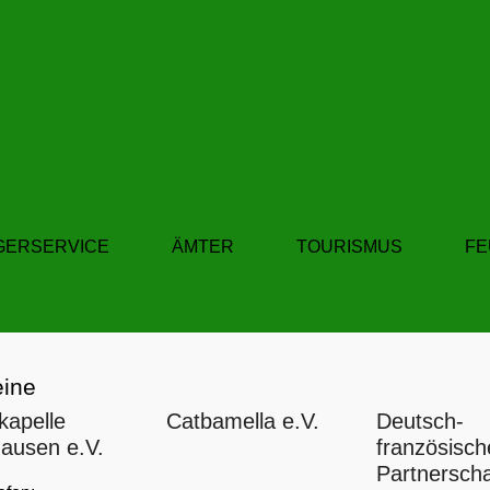
GERSERVICE
ÄMTER
TOURISMUS
F
eine
kapelle
Catbamella e.V.
Deutsch-
ausen e.V.
französisch
Partnerscha