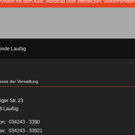
Anfahrt mit dem Auto, Mororrad oder öffentlichen Verkehrsmittel
inde Laußig
esse der Verwaltung
iger Str. 23
8 Laußig
on:
034243 - 3390
ax:
034243 - 33921