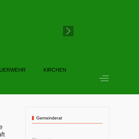
EUERWEHR
KIRCHEN
Off-Canvas Tog
Gemeinderat
e
ft