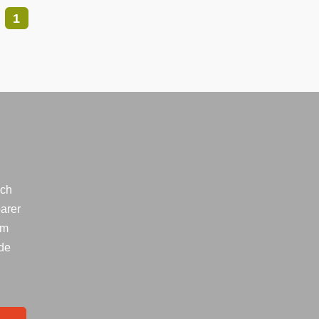
1
ich
arer
im
lde