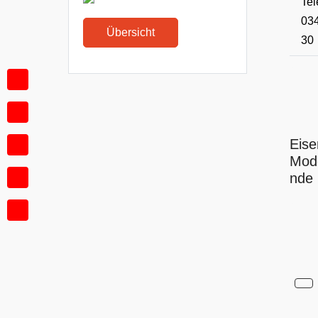
Tel
034
Übersicht
30
Eis
Mode
nde 