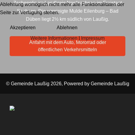
Zschepplin im Landkreis Nordsachsen im Freistaat
Ablehnung womöglich nicht mehr alle Funktionalitäten der
Sachsen. Die vereinigte Mulde Eilenburg – Bad
Seite zur Verfügung stehen.
Düben liegt 2½ km südlich von Laußig.
Akzeptieren
Ablehnen
Weitere Informationen
|
Impressum
Anfahrt mit dem Auto, Mororrad oder
öffentlichen Verkehrsmitteln
© Gemeinde Laußig 2026, Powered by
Gemeinde Laußig