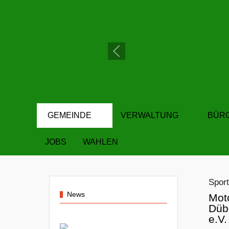
GEMEINDE
VERWALTUNG
BÜR
JOBS
WAHLEN
Sport
News
Mot
Düb
e.V.