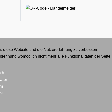
en, diese Website und die Nutzererfahrung zu verbessern
Ablehnung womöglich nicht mehr alle Funktionalitäten der Seite
ich
arer
im
lde