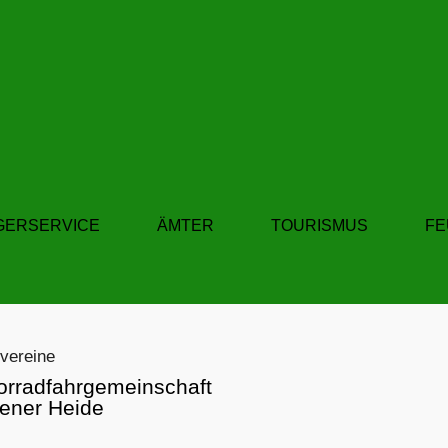
GERSERVICE
ÄMTER
TOURISMUS
F
vereine
orradfahrgemeinschaft
ener Heide