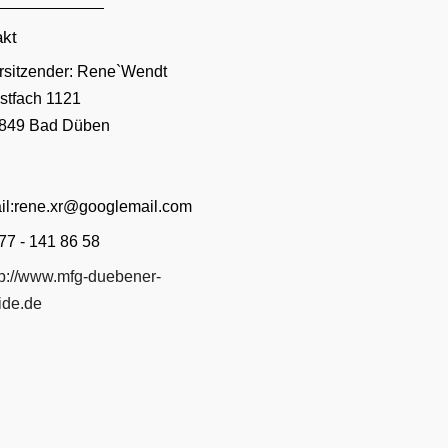
akt
esse:
rsitzender: Rene`Wendt
stfach 1121
849 Bad Düben
il:rene.xr@googlemail.com
l:
77 - 141 86 58
site:
tp://www.mfg-duebener-
ide.de