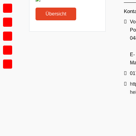
Kont
Übersicht
Adr
Vo
Po
04
E-
Ma
Mobi
01
Web
ht
he