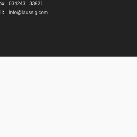
ax:
034243 - 33921
l:
info@laussig.com