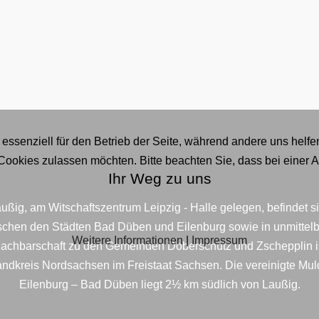
 essenziell für den Betrieb der Seite, während andere uns helf
 Cookies zulassen möchten. Bitte beachten Sie, dass bei einer 
Ihr Weg zu uns
ußig, am Witschaftszentrum Leipzig - Halle gelegen, befindet s
schen den Städten Bad Düben und Eilenburg sowie in unmittelb
Weitere Informationen
|
Impressum
achbarschaft zu den Gemeinden Doberschütz und Zschepplin 
ndkreis Nordsachsen im Freistaat Sachsen. Die vereinigte Mu
Eilenburg – Bad Düben liegt 2½ km südlich von Laußig.