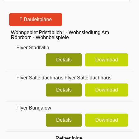
Bauleitpläne
Wohngebiet Pristäblich I - Wohnsiedlung Am
Röhrborn - Wohnbeispiele
Flyer Stadtvilla
Details
Download
Flyer Satteldachhaus.Flyer Satteldachhaus
Details
Download
Flyer Bungalow
Details
Download
Reihenfolge