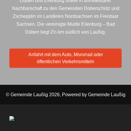
Düben und Eilenburg sowie in unmittelbarer
Nachbarschaft zu den Gemeinden Doberschütz und
Zschepplin im Landkreis Nordsachsen im Freistaat
Sachsen. Die vereinigte Mulde Eilenburg – Bad
Düben liegt 2½ km südlich von Laußig.
Anfahrt mit dem Auto, Mororrad oder
öffentlichen Verkehrsmitteln
© Gemeinde Laußig 2026, Powered by
Gemeinde Laußig