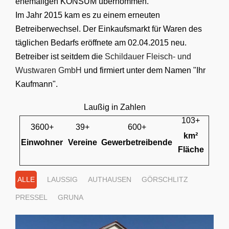
ehemaligen KONSUM übernommen.
Im Jahr 2015 kam es zu einem erneuten
Betreiberwechsel. Der Einkaufsmarkt für Waren des
täglichen Bedarfs eröffnete am 02.04.2015 neu.
Betreiber ist seitdem die
Schildauer Fleisch- und
Wustwaren GmbH
und firmiert unter dem Namen "Ihr
Kaufmann".
Laußig in Zahlen
103+
3600+
39+
600+
km²
Einwohner
Vereine
Gewerbetreibende
Fläche
ALLE
LAUSSIG
AUTHAUSEN
GÖRSCHLITZ
PRESSEL
GRUNA