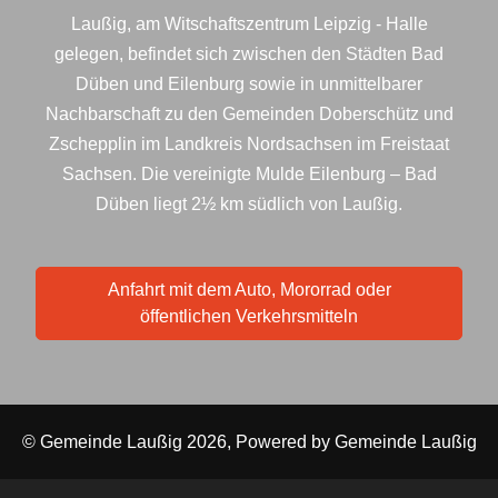
Laußig, am Witschaftszentrum Leipzig - Halle
gelegen, befindet sich zwischen den Städten Bad
Düben und Eilenburg sowie in unmittelbarer
Nachbarschaft zu den Gemeinden Doberschütz und
Zschepplin im Landkreis Nordsachsen im Freistaat
Sachsen. Die vereinigte Mulde Eilenburg – Bad
Düben liegt 2½ km südlich von Laußig.
Anfahrt mit dem Auto, Mororrad oder
öffentlichen Verkehrsmitteln
© Gemeinde Laußig 2026, Powered by
Gemeinde Laußig