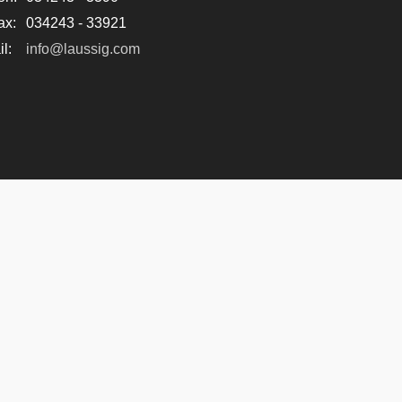
ax:
034243 - 33921
l:
info@laussig.com