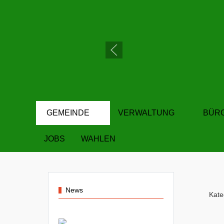
GEMEINDE
VERWALTUNG
BÜR
JOBS
WAHLEN
News
Kate