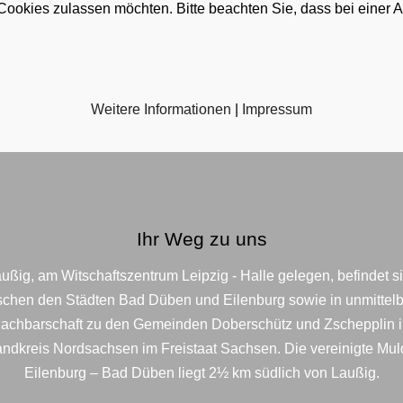
 Cookies zulassen möchten. Bitte beachten Sie, dass bei einer 
Weitere Informationen
|
Impressum
Ihr Weg zu uns
ußig, am Witschaftszentrum Leipzig - Halle gelegen, befindet s
schen den Städten Bad Düben und Eilenburg sowie in unmittelb
achbarschaft zu den Gemeinden Doberschütz und Zschepplin 
ndkreis Nordsachsen im Freistaat Sachsen. Die vereinigte Mu
Eilenburg – Bad Düben liegt 2½ km südlich von Laußig.