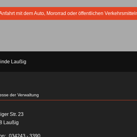
Anfahrt mit dem Auto, Mororrad oder öffentlichen Verkehrsmittel
inde Laußig
esse der Verwaltung
iger Str. 23
8 Laußig
on:
034243 - 3390