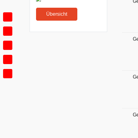
Ge
Übersicht
G
G
G