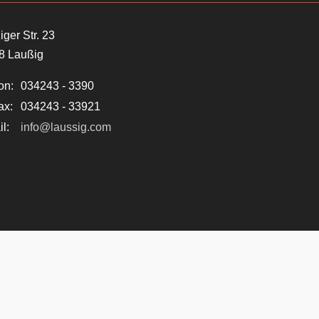
iger Str. 23
8 Laußig
on:
034243 - 3390
ax:
034243 - 33921
l:
info@laussig.com