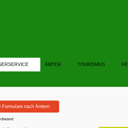
GERSERVICE
ÄMTER
TOURISMUS
F
Formulare nach Ämtern
rbeamt