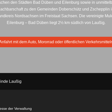
schen den Städten Bad Düben und Eilenburg sowie in unmittelb
achbarschaft zu den Gemeinden Doberschütz und Zschepplin 
ndkreis Nordsachsen im Freistaat Sachsen. Die vereinigte Mu
Eilenburg – Bad Düben liegt 2½ km südlich von Laußig.
Anfahrt mit dem Auto, Mororrad oder öffentlichen Verkehrsmittel
inde Laußig
esse der Verwaltung