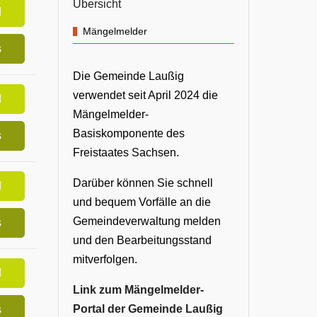
Übersicht
d
Mängelmelder
s
Die Gemeinde Laußig
verwendet seit April 2024 die
d
Mängelmelder-
Basiskomponente des
s
Freistaates Sachsen.
Darüber können Sie schnell
d
und bequem Vorfälle an die
Gemeindeverwaltung melden
s
und den Bearbeitungsstand
mitverfolgen.
d
Link zum Mängelmelder-
Portal der Gemeinde Laußig
s