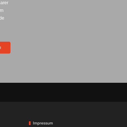
arer
im
lde
n
Impressum