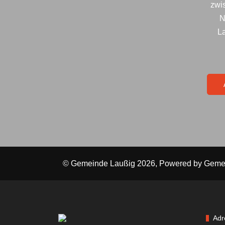
zwi
N
La
© Gemeinde Laußig 2026, Powered by
Geme
Adr