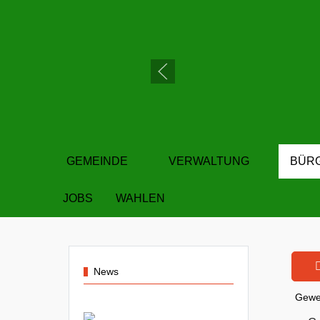
GEMEINDE
VERWALTUNG
BÜR
JOBS
WAHLEN
News
Gewe