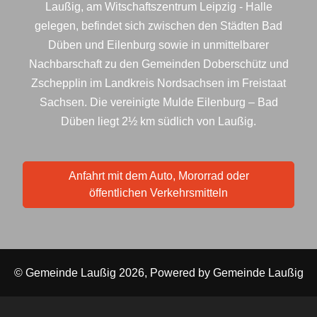
Laußig, am Witschaftszentrum Leipzig - Halle
gelegen, befindet sich zwischen den Städten Bad
Düben und Eilenburg sowie in unmittelbarer
Nachbarschaft zu den Gemeinden Doberschütz und
Zschepplin im Landkreis Nordsachsen im Freistaat
Sachsen. Die vereinigte Mulde Eilenburg – Bad
Düben liegt 2½ km südlich von Laußig.
Anfahrt mit dem Auto, Mororrad oder
öffentlichen Verkehrsmitteln
© Gemeinde Laußig 2026, Powered by
Gemeinde Laußig