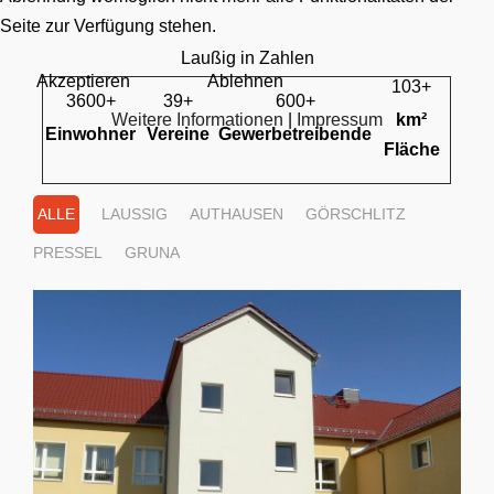
Seite zur Verfügung stehen.
Laußig in Zahlen
Akzeptieren
Ablehnen
103+
3600+
39+
600+
Weitere Informationen
|
Impressum
km²
Einwohner
Vereine
Gewerbetreibende
Fläche
ALLE
LAUSSIG
AUTHAUSEN
GÖRSCHLITZ
PRESSEL
GRUNA