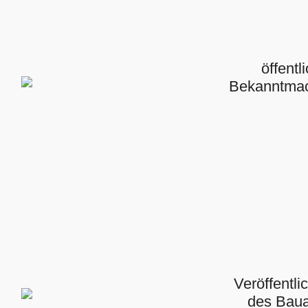
öffentl
Bekanntma
Veröffentl
des Bau