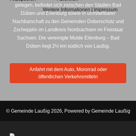
gelegen, befindet sich zwischen den Städten Bad
Weitere Informationen
|
Impressum
Düben und Eilenburg sowie in unmittelbarer
Nachbarschaft zu den Gemeinden Doberschütz und
Zschepplin im Landkreis Nordsachsen im Freistaat
Sachsen. Die vereinigte Mulde Eilenburg – Bad
Düben liegt 2½ km südlich von Laußig.
Anfahrt mit dem Auto, Mororrad oder
öffentlichen Verkehrsmitteln
© Gemeinde Laußig 2026, Powered by
Gemeinde Laußig