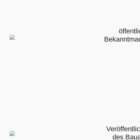
öffentl
Bekanntma
Veröffentl
des Bau