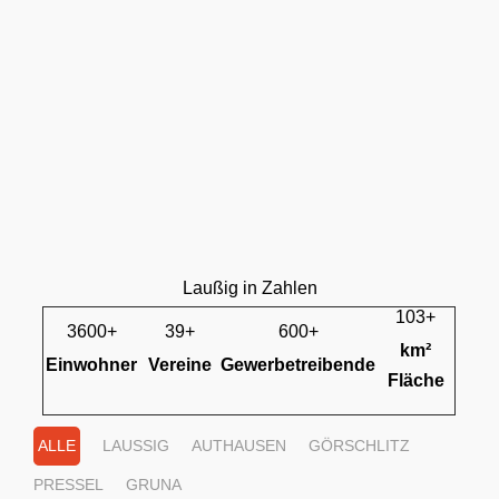
Laußig in Zahlen
103+
3600+
39+
600+
km²
Einwohner
Vereine
Gewerbetreibende
Fläche
ALLE
LAUSSIG
AUTHAUSEN
GÖRSCHLITZ
PRESSEL
GRUNA